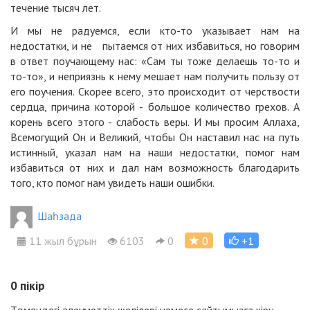
течение тысяч лет.
И мы не радуемся, если кто-то указывает нам на
недостатки, и не пытаемся от них избавиться, но говорим
в ответ поучающему нас: «Сам ты тоже делаешь то-то и
то-то», и неприязнь к нему мешает нам получить пользу от
его поучения. Скорее всего, это происходит от черствости
сердца, причина которой - большое количество грехов. А
корень всего этого - слабость веры. И мы просим Аллаха,
Всемогущий Он и Великий, чтобы Он наставил нас на путь
истинный, указал нам на наши недостатки, помог нам
избавиться от них и дал нам возможность благодарить
того, кто помог нам увидеть наши ошибки.
Шаһзада
11 жыл бұрын
6103
0
0
+1
0
пікір