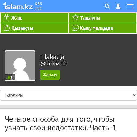
қаз
рус
Жаңа
Таңдаулы
Қызықты
Қызу талқыда
Шаһзада
@shakhzada
0
Четыре способа для того, чтобы
узнать свои недостатки. Часть-1