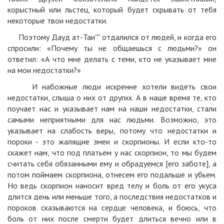
корыстный или льстец, который будет скрывать от тебя
некоторые твои недостатки.
Поэтому Дауд ат-Таи'"' отдалился от людей, и когда его
спросили: «Почему ты не общаешься с людьми?» он
ответил: «А что мне делать с теми, кто не указывает мне
на мои недостатки?»
И набожные люди искренне хотели видеть свои
недостатки, слыша о них от других. А в наше время те, кто
поучает нас и указывает нам на наши недостатки, стали
самыми неприятными для нас людьми. Возможно, это
указывает на слабость веры, потому что недостатки и
пороки - это жалящие змеи и скорпионы. И если кто-то
скажет нам, что под платьем у нас скорпион, то мы будем
считать себя обязанными ему и обрадуемся [его заботе], а
потом поймаем скорпиона, отнесем его подальше и убьем.
Но ведь скорпион наносит вред телу и боль от его укуса
длится день или меньше того, а последствия недостатков и
пороков сказываются на сердце человека, и боюсь, что
боль от них после смерти будет длиться вечно или в