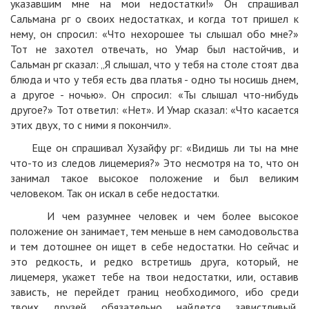
указавшим мне на мои недостатки!» Он спрашивал
Сальмана рг о своих недостатках, и когда тот пришел к
нему, он спросил: «Что нехорошее ты слышал обо мне?»
Тот не захотел отвечать, но Умар был настойчив, и
Сальман рг сказал: „Я слышал, что у тебя на столе стоят два
блюда и что у тебя есть два платья - одно ты носишь днем,
а другое - ночью». Он спросил: «Ты слышал что-нибудь
другое?» Тот ответил: «Нет». И Умар сказал: «Что касается
этих двух, то с ними я покончил».
Еще он спрашивал Хузайфу рг: «Видишь ли ты на мне
что-то из следов лицемерия?» Это несмотря на то, что он
занимал такое высокое положение и был великим
человеком. Так он искал в себе недостатки.
И чем разумнее человек и чем более высокое
положение он занимает, тем меньше в нем самодовольства
и тем дотошнее он ищет в себе недостатки. Но сейчас и
это редкость, и редко встретишь друга, который, не
лицемеря, укажет тебе на твои недостатки, или, оставив
зависть, не перейдет границ необходимого, ибо среди
твоих друзей обязательно найдется завистливый,