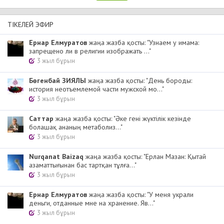
ТІКЕЛЕЙ ЭФИР
Ернар Елмуратов
жаңа жазба қосты: "Узнаем у имама:
запрещено ли в религии изображать ..."
3 жыл бұрын
Бөгенбай ЗИЯЛЫ
жаңа жазба қосты: "День бороды:
история неотъемлемой части мужской мо..."
3 жыл бұрын
Cаттар
жаңа жазба қосты: "Әке гені жүктілік кезінде
болашақ ананың метаболиз..."
3 жыл бұрын
Nurqanat Baizaq
жаңа жазба қосты: "Ерлан Мазан: Қытай
азаматтығынан бас тартқан тұлға..."
3 жыл бұрын
Ернар Елмуратов
жаңа жазба қосты: "У меня украли
деньги, отданные мне на хранение. Яв..."
3 жыл бұрын