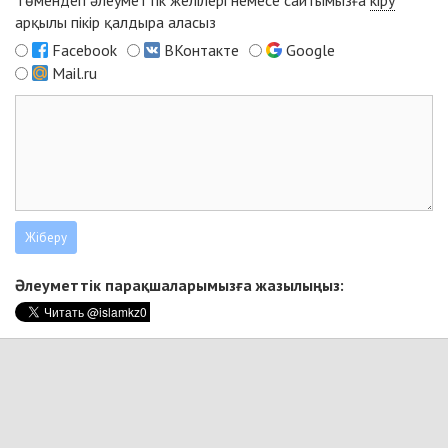
Төмендегі әлеуметтік желілері немесе сайтымызға
кіру
арқылы пікір қалдыра аласыз
Facebook
ВКонтакте
Google
Mail.ru
Әлеуметтік парақшаларымызға жазылыңыз: