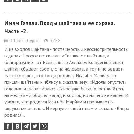
Имам Газали. Входы шайтана и ее охрана.
Часть -2.
11 жыл бұрын
5788
И из входов шайтана - поспешность и неосмотрительность
в делах. Пророк сгс сказал: «Спешка от шайтана, а
благоразумие - от Всевышнего Аллаха». Во время спешки
шайтан сбывает свое зло на человека, а тот и не ведает.
Рассказывают, что когда родился Иса ибн Марйам то
пришли шайтаны к иблису и сказали ему: «Идолы опустили
головы», и сказал иблис: «Такое уже бывало, оставайтесь
на месте» - и обошел запад и восток, но ничего не нашел. И
увидел, что родился Иса ибн Марйам и пребывает в
окружении ангелов. И вернулся к шайтанам и сказал: «Вчера
родился...