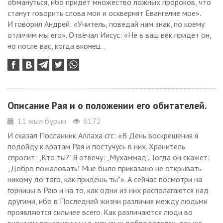
обмануться, ибо придет множество ложных пророков, что
станут говорить слова мои и осквернят Евангелие мое».
И говорил Андрей: «Учитель, поведай нам знак, по коему
отличим мы его». Отвечал Иисус: «Не в ваш век придет он,
но после вас, когда вконец...
Описание Рая и о положении его обитателей.
11 жыл бұрын
6172
И сказал Посланник Аллаха сгс: «В День воскрешения я
подойду к вратам Рая и постучусь в них. Хранитель
спросит: „Кто ты?" Я отвечу: „Мухаммад". Тогда он скажет:
„Добро пожаловать! Мне было приказано не открывать
никому до того, как придешь ты"». А сейчас посмотри на
горницы в Раю и на то, как одни из них располагаются над
другими, ибо в Последней жизни различия между людьми
проявляются сильнее всего. Как различаются люди во