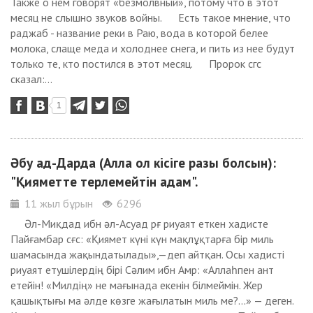
Также о нем говорят «безмолвный», потому что в этот
месяц не слышно звуков войны. Есть такое мнение, что
раджаб - название реки в Раю, вода в которой белее
молока, слаще меда и холоднее снега, и пить из нее будут
только те, кто постился в этот месяц. Пророк сгс
сказал:...
1
Әбу ад-Дарда (Алла ол кісіге разы болсын):
"Қияметте терлемейтін адам".
11 жыл бұрын
6296
Әл-Миқдад ибн әл-Асуад рғ риуаят еткен хадисте
Пайғамбар сғс: «Қиямет күні күн мақлұқтарға бір миль
шамасында жақындатылады»,—деп айтқан. Осы хадисті
риуаят етушілердің бірі Сәлим ибн Амр: «Аллаһпен ант
етейін! «Милдің» не мағынада екенін білмеймін. Жер
қашықтығы ма әлде көзге жағылатын миль ме?...» — деген.