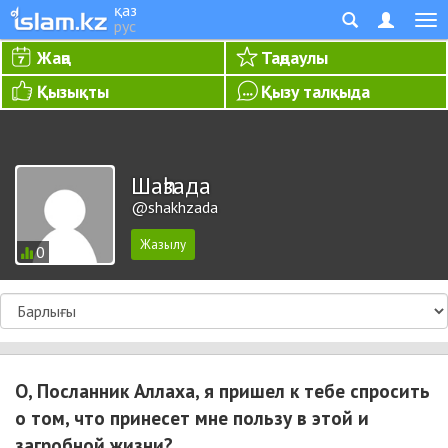
қаз
рус
Жаңа
Таңдаулы
Қызықты
Қызу талқыда
Шаһзада
@shakhzada
0
О, Посланник Аллаха, я пришел к тебе спросить
о том, что принесет мне пользу в этой и
загробной жизни?