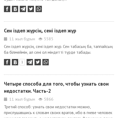
Сен іздеп жүрсің, сені іздеп жүр
11 жыл бұрын
5585
Сен іздеп жүрсің, сені іздеп жүр. Сен табасың ба, таппайсың
ба білмеймін, ал сені ол міндетті түрде табады.
1
Четыре способа для того, чтобы узнать свои
недостатки. Часть-2
11 жыл бұрын
5866
Третий способ: узнать свои недостатки можно,
прислушавшись к словам своих врагов, ибо в гневе человек