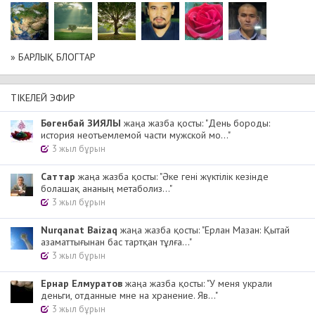
» БАРЛЫҚ БЛОГТАР
ТІКЕЛЕЙ ЭФИР
Бөгенбай ЗИЯЛЫ
жаңа жазба қосты: "День бороды:
история неотъемлемой части мужской мо..."
3 жыл бұрын
Cаттар
жаңа жазба қосты: "Әке гені жүктілік кезінде
болашақ ананың метаболиз..."
3 жыл бұрын
Nurqanat Baizaq
жаңа жазба қосты: "Ерлан Мазан: Қытай
азаматтығынан бас тартқан тұлға..."
3 жыл бұрын
Ернар Елмуратов
жаңа жазба қосты: "У меня украли
деньги, отданные мне на хранение. Яв..."
3 жыл бұрын