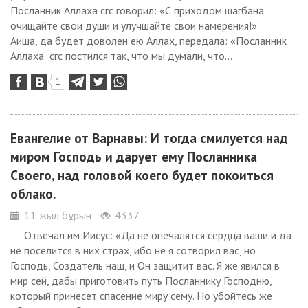
Посланник Аллаха сгс говорил: «С приходом шагбана
очищайте свои души и улучшайте свои намерения!»
Аиша, да будет доволен ею Аллах, передала: «Посланник
Аллаха сгс постился так, что мы думали, что...
1
Евангелие от Варнавы: И тогда смилуется над
миром Господь и дарует ему Посланника
Своего, над головой коего будет покоиться
облако.
11 жыл бұрын
4337
Отвечал им Иисус: «Да не опечалятся сердца ваши и да
не поселится в них страх, ибо не я сотворил вас, но
Господь, Создатель наш, и Он защитит вас. Я же явился в
мир сей, дабы приготовить путь Посланнику Господню,
который принесет спасение миру сему. Но убойтесь же