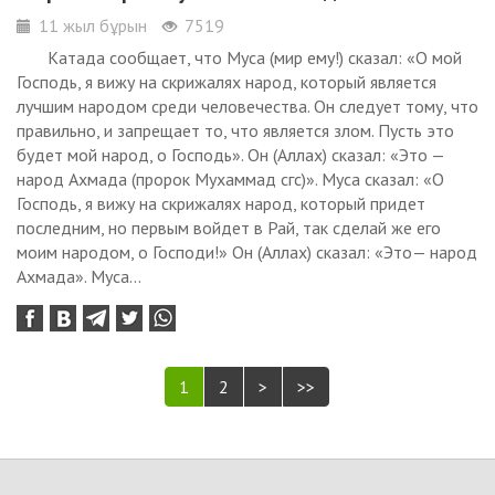
11 жыл бұрын
7519
Катада сообщает, что Муса (мир ему!) сказал: «О мой
Господь, я вижу на скрижалях народ, который является
лучшим народом среди человечества. Он следует тому, что
правильно, и запрещает то, что является злом. Пусть это
будет мой народ, о Господь». Он (Аллах) сказал: «Это —
народ Ахмада (пророк Мухаммад сгс)». Муса сказал: «О
Господь, я вижу на скрижалях народ, который придет
последним, но первым войдет в Рай, так сделай же его
моим народом, о Господи!» Он (Аллах) сказал: «Это— народ
Ахмада». Муса...
1
2
>
>>