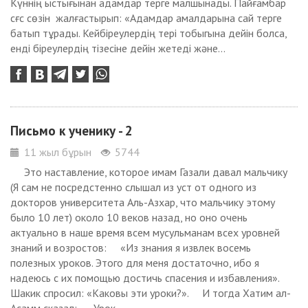
Күннің ыстығынан адамдар терге малшынады. Пайғамбар
сғс сөзін жалғастырып: «Адамдар амалдарына сай терге
батып тұрады. Кейбіреулердің тері тобыгына дейін болса,
енді біреулердің тізесіне дейін жетеді және...
Письмо к ученику - 2
11 жыл бұрын
5744
Это наставление, которое имам Газали давал мальчику
(Я сам не посредстенно слышал из уст от одного из
докторов университета Аль-Азхар, что мальчику этому
было 10 лет) около 10 веков назад, но оно очень
актуально в наше время всем мусульманам всех уровней
знаний и возростов: «Из знания я извлек восемь
полезных уроков. Этого для меня достаточно, ибо я
надеюсь с их помощью достичь спасения и избавления».
Шакик спросил: «Каковы эти уроки?». И тогда Хатим ал-