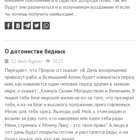
внешнем поклонении и в скрытых добродетелях, так же
будут они различаться и в получаемом воздаянии. И если
ты хочешь получить наивысшие...
О дотоинстве бедных
11 жыл бұрын
5625
Передают, что Пророк сгс сказал: «В День воскрешения
приведут раба, и Всевышний Аллах будет извиняться перед
ним, как извиняется один человек перед другим в земном
мире, и скажет: „Клянусь Своим Могуществом и Величием, Я
лишил тебя благ мирской жизни не из-за того, что презирал
тебя, а из-за благ и высокого положения, приготовленных
Мною для тебя здесь. Выходи, раб Мой, к этим рядам и
возьми за руку того, кто накормил или одел тебя ради
Меня, стремясь к Моему Лику, - это твое право". А люди в
тот день будут покрыты потом, и расступятся ряды, и он
будет искать тех, кто так делал,...