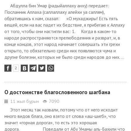
Абдулла бин Умар (радыйаллаху анху) передает:
Посланник Аллаха (саллаллаху алейхи уа саллям),
обратившись к нам, сказал: «О мухаджиры! Есть пять
вещей, если на вас падет их бедствие, я прибегаю к Аллаху
от того, чтобы они настигли вас: 1. Когда в каком-то
народе распространяются прелюбодеяния и разврат, и, в
конце концов, этот народ начинает совершать эти грехи
открыто, то обязательно среди них появляются чума и
другие болезни, которых не было среди народов до них. ...
2
О достоинстве благословенного шагбана
11 жыл бұрын
7090
Этот месяц так назвали, потому что от него исходит
много видов блага, оно взято от слова «аш-шигб», что
значит «горная дорога», то есть это хорошая
дорога. Поведали от Абу Умамы аль-Бахили что